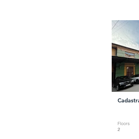
Cadastr
Floors
2