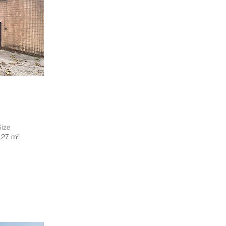
Size
127 m²