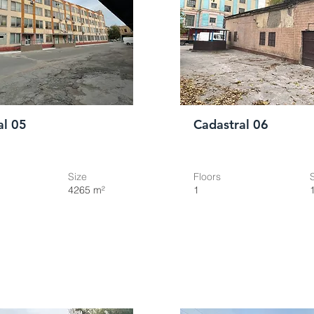
al 05
Cadastral 06
Size
Floors
4265 m²
1