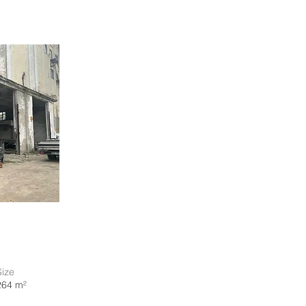
Size
264 m²