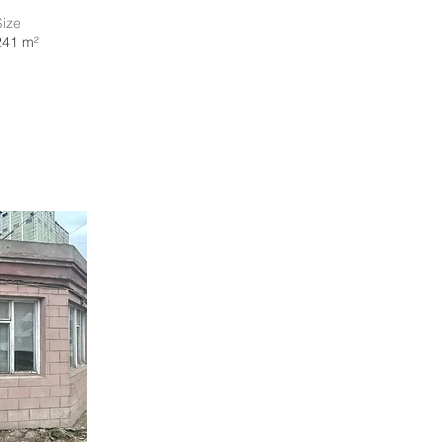
Size
241 m²