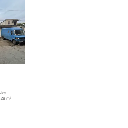
Size
428 m²