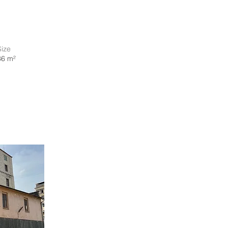
Size
36 m²