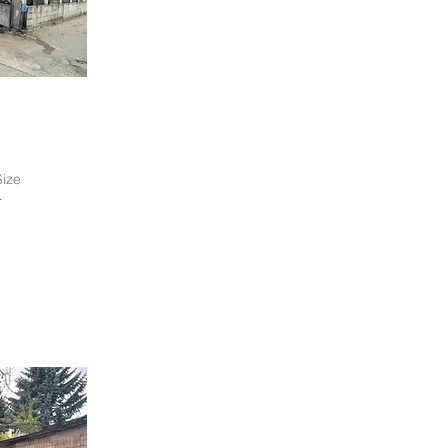
Size
-