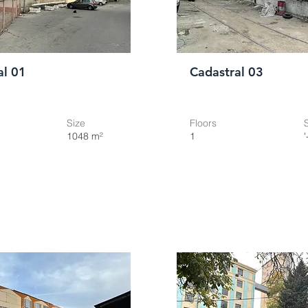
al 01
Cadastral 03
Size
Floors
1048 m²
1
'