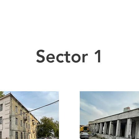
ACASĂ
SERVICII
TERI
Sector 1