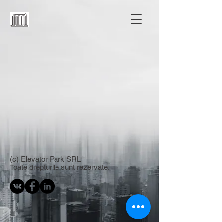
(c) Elevator Park SRL
Toate drepturile sunt rezervate.