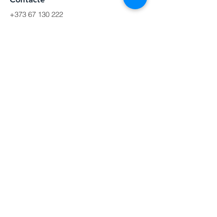
+373 67 130 222
elevatorpark.group
@gmail.com
(c) Elevator Park SRL